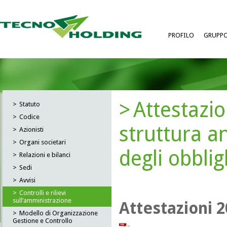
PROFILO
GRUPP
Attestazio
Statuto
Codice
struttura a
Azionisti
Organi societari
degli obblig
Relazioni e bilanci
Sedi
Avvisi
Controlli e rilievi
sull’amministrazione
Attestazioni 
Modello di Organizzazione
Gestione e Controllo