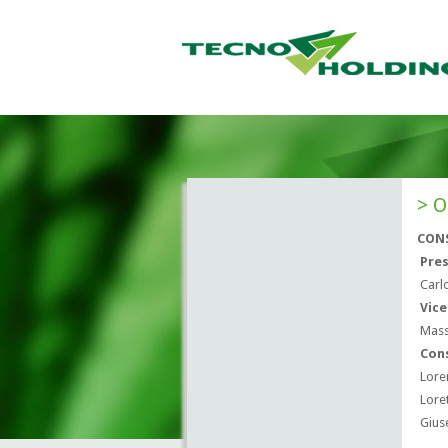
O
CON
Pre
Carlo
Vice
Massi
Cons
Loren
Lore
Giuse