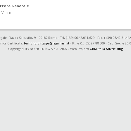
ettore Generale
a Vasco
le: Piazza Sallustio, 9 - 00187 Roma - Tel. (+39) 06.42.011.629 - Fax. (+39) 06.42.81.44.
nica Certificata:
tecnoholdingspa@legalmail.it
- P.I. e R.I. 05327781000 - Cap. Soc. e 25.0
Copyright: TECNO HOLDING S.p.A. 2007 - Web Project:
GBM Italia Advertising