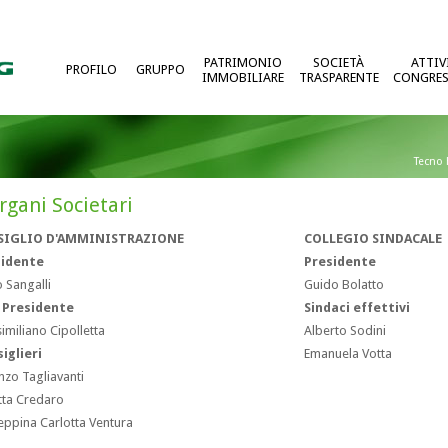
PATRIMONIO
SOCIETÀ
ATTIV
PROFILO
GRUPPO
IMMOBILIARE
TRASPARENTE
CONGRES
Tecno 
rgani Societari
SIGLIO D'AMMINISTRAZIONE
COLLEGIO SINDACALE
sidente
Presidente
 Sangalli
Guido Bolatto
 Presidente
Sindaci effettivi
miliano Cipolletta
Alberto Sodini
iglieri
Emanuela Votta
zo Tagliavanti
tta Credaro
ppina Carlotta Ventura