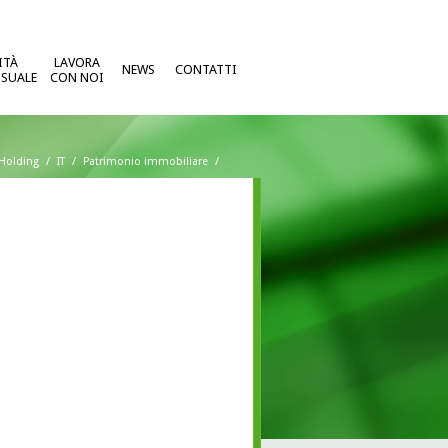
ITÀ
LAVORA
NEWS
CONTATTI
SUALE
CON NOI
Holding
/
IT
/
Patrimonio immobiliare
/