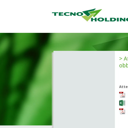
A
obb
Atte