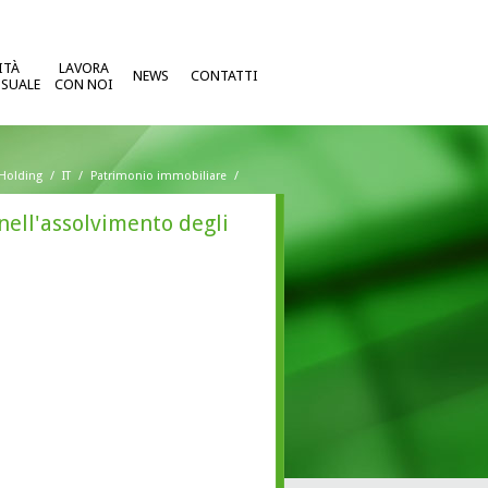
ITÀ
LAVORA
NEWS
CONTATTI
SUALE
CON NOI
Holding
/
IT
/
Patrimonio immobiliare
/
 nell'assolvimento degli