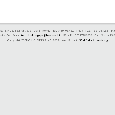
le: Piazza Sallustio, 9 - 00187 Roma - Tel. (+39) 06.42.011.629 - Fax. (+39) 06.42.81.44.
nica Certificata:
tecnoholdingspa@legalmail.it
- P.I. e R.I. 05327781000 - Cap. Soc. e 25.0
Copyright: TECNO HOLDING S.p.A. 2007 - Web Project:
GBM Italia Advertising